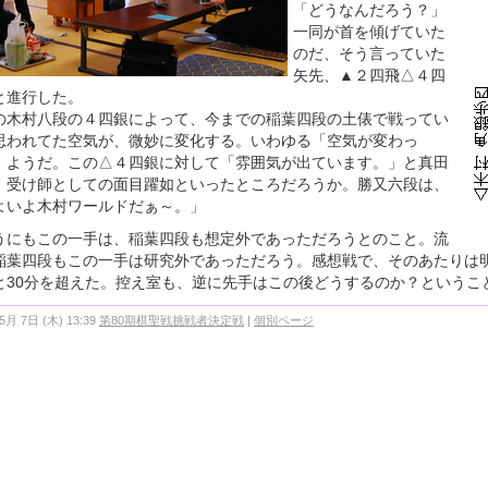
「どうなんだろう？」
一同が首を傾げていた
のだ、そう言っていた
矢先、▲２四飛△４四
と進行した。
木村八段の４四銀によって、今までの稲葉四段の土俵で戦ってい
思われてた空気が、微妙に変化する。いわゆる「空気が変わっ
」ようだ。この△４四銀に対して「雰囲気が出ています。」と真田
。受け師としての面目躍如といったところだろうか。勝又六段は、
よいよ木村ワールドだぁ～。」
にもこの一手は、稲葉四段も想定外であっただろうとのこと。流
稲葉四段もこの一手は研究外であっただろう。感想戦で、そのあたりは
と30分を超えた。控え室も、逆に先手はこの後どうするのか？というこ
5月 7日 (木) 13:39
第80期棋聖戦挑戦者決定戦
|
個別ページ