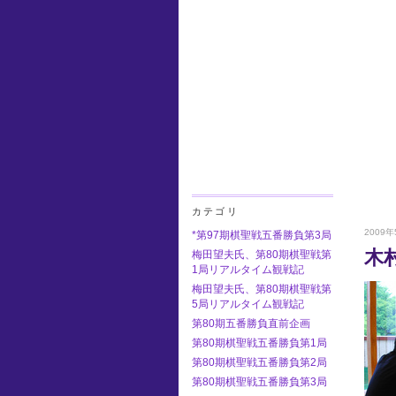
カテゴリ
2009年
*第97期棋聖戦五番勝負第3局
木
梅田望夫氏、第80期棋聖戦第
1局リアルタイム観戦記
梅田望夫氏、第80期棋聖戦第
5局リアルタイム観戦記
第80期五番勝負直前企画
第80期棋聖戦五番勝負第1局
第80期棋聖戦五番勝負第2局
第80期棋聖戦五番勝負第3局