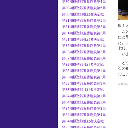
第80期棋聖戦五番勝負第4局
第80期棋聖戦五番勝負第5局
第80期棋聖戦挑戦者決定戦
第81期棋聖戦五番勝負第1局
銀！
第81期棋聖戦五番勝負第2局
この
第81期棋聖戦五番勝負第3局
たと
第81期棋聖戦挑戦者決定戦
た。
第82期棋聖戦五番勝負第1局
七段
第82期棋聖戦五番勝負第2局
「い
第82期棋聖戦五番勝負第3局
どう
第82期棋聖戦挑戦者決定戦
石の
第83期棋聖戦五番勝負第1局
むこ
第83期棋聖戦五番勝負第2局
第83期棋聖戦五番勝負第3局
2009年
第83期棋聖戦挑戦者決定戦
第84期棋聖戦五番勝負第1局
第84期棋聖戦五番勝負第2局
第84期棋聖戦五番勝負第3局
第84期棋聖戦五番勝負第4局
第84期棋聖戦挑戦者決定戦
第85期棋聖戦五番勝負第1局