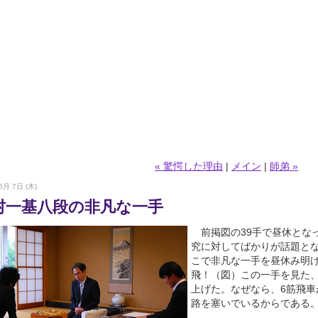
« 驚愕した理由
|
メイン
|
師弟 »
5月 7日 (木)
村一基八段の非凡な一手
前掲図の39手で昼休とな
究に対してばかりが話題と
こで非凡な一手を昼休み明
飛！（図）この一手を見た
上げた。なぜなら、6筋飛
路を塞いでいるからである