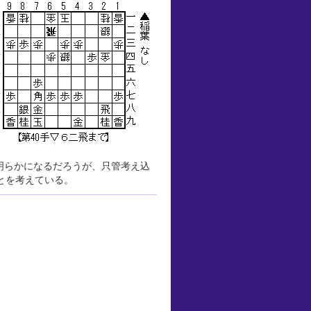
明らかになるだろうが、只管考え込
とを考えている。