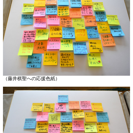
（藤井棋聖への応援色紙）