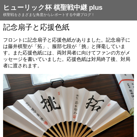
ヒューリック杯 棋聖戦中継 plus
棋聖戦をさまざまな角度からレポートする中継ブログ！
記念扇子と応援色紙
フロントに記念扇子と応援色紙がありました。記念扇子に
は藤井棋聖が「拓」、服部七段が「挑」と揮毫していま
す。また応援色紙には、両対局者に向けてファンの方がメ
ッセージを書いていました。応援色紙は対局終了後、対局
者に渡されます。