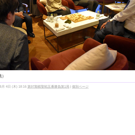
桃）
6月 4日 (木) 18:16
第97期棋聖戦五番勝負第1局
|
個別ページ