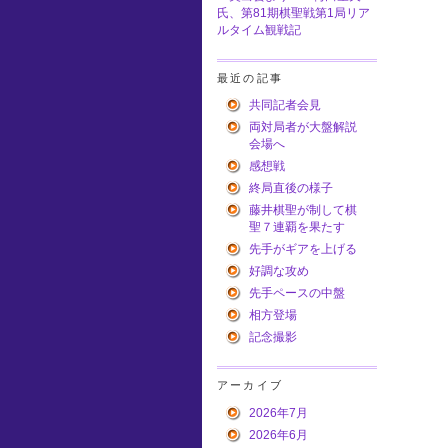
氏、第81期棋聖戦第1局リア
ルタイム観戦記
最近の記事
共同記者会見
両対局者が大盤解説
会場へ
感想戦
終局直後の様子
藤井棋聖が制して棋
聖７連覇を果たす
先手がギアを上げる
好調な攻め
先手ペースの中盤
相方登場
記念撮影
アーカイブ
2026年7月
2026年6月