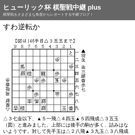
ヒューリック杯 棋聖戦中継 plus
棋聖戦をさまざまな角度からレポートする中継ブログ！
すわ逆転か
△３七金以下、▲５一飛△４四玉▲５四飛成△３五玉
（図）と進みました。上部には後手の駒が多く、詰みはな
いようです。対して先手玉は△２八飛▲３九玉△３八飛成