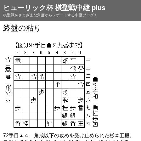
ヒューリック杯 棋聖戦中継 plus
棋聖戦をさまざまな角度からレポートする中継ブログ！
終盤の粘り
72手目▲４二角成以下の攻めを受け止められた杉本五段。