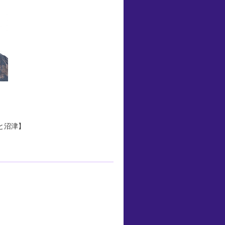
。
と沼津】