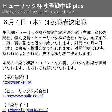
ヒューリック杯 棋聖戦中継 plus
棋聖戦をさまざまな角度からレポートする中継ブログ！
６月４日（木）は挑戦者決定戦
第91期ヒューリック杯棋聖戦挑戦者決定戦（主催・産経新
聞社、特別協賛・ヒューリック株式会社）から、永瀬拓矢
二冠－藤井聡太七段を中継いたします。対局は６月４日
（木）に東京・将棋会館で行われます。対局開始は10時。
持ち時間は各４時間。先後は振り駒で決定します。
本局の中継は棋譜・コメントを八雲、ブログを独楽が担当
いたします。よろしくお願いいたします。
【産経新聞社】
https://sankei.jp/
【ヒューリック株式会社】
https://www.hulic.co.jp/
【中継サイト】
http://live.shogi.or.jp/kisei/