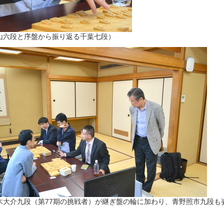
山六段と序盤から振り返る千葉七段）
木大介九段（第77期の挑戦者）が継ぎ盤の輪に加わり、青野照市九段も
）