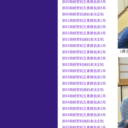
第80期棋聖戦五番勝負第4局
第80期棋聖戦五番勝負第5局
第80期棋聖戦挑戦者決定戦
第81期棋聖戦五番勝負第1局
第81期棋聖戦五番勝負第2局
第81期棋聖戦五番勝負第3局
第81期棋聖戦挑戦者決定戦
第82期棋聖戦五番勝負第1局
（継
第82期棋聖戦五番勝負第2局
第82期棋聖戦五番勝負第3局
第82期棋聖戦挑戦者決定戦
第83期棋聖戦五番勝負第1局
第83期棋聖戦五番勝負第2局
第83期棋聖戦五番勝負第3局
第83期棋聖戦挑戦者決定戦
第84期棋聖戦五番勝負第1局
第84期棋聖戦五番勝負第2局
第84期棋聖戦五番勝負第3局
第84期棋聖戦五番勝負第4局
第84期棋聖戦挑戦者決定戦
第85期棋聖戦五番勝負第1局