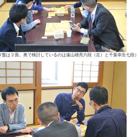
ぎ盤は２面。奥で検討しているのは遠山雄亮六段（左）と千葉幸生七段