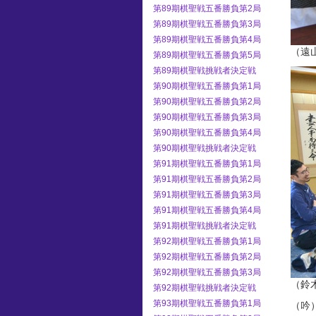
第89期棋聖戦五番勝負第2局
第89期棋聖戦五番勝負第3局
第89期棋聖戦五番勝負第4局
（遠
第89期棋聖戦五番勝負第5局
第89期棋聖戦挑戦者決定戦
第90期棋聖戦五番勝負第1局
第90期棋聖戦五番勝負第2局
第90期棋聖戦五番勝負第3局
第90期棋聖戦五番勝負第4局
第90期棋聖戦挑戦者決定戦
第91期棋聖戦五番勝負第1局
第91期棋聖戦五番勝負第2局
第91期棋聖戦五番勝負第3局
第91期棋聖戦五番勝負第4局
第91期棋聖戦挑戦者決定戦
第92期棋聖戦五番勝負第1局
第92期棋聖戦五番勝負第2局
第92期棋聖戦五番勝負第3局
（鈴
第92期棋聖戦挑戦者決定戦
第93期棋聖戦五番勝負第1局
（吟