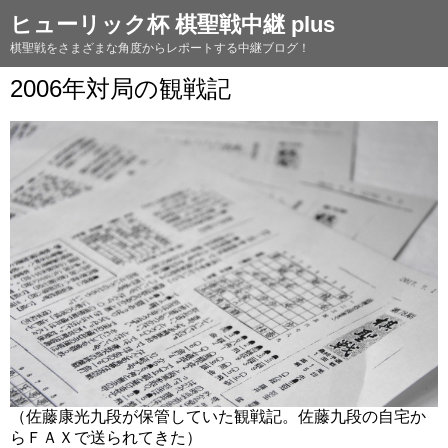
ヒューリック杯 棋聖戦中継 plus
棋聖戦をさまざまな角度からレポートする中継ブログ！
2006年対局の観戦記
（佐藤康光九段が保管していた観戦記。佐藤九段の自宅か
らＦＡＸで送られてきた）