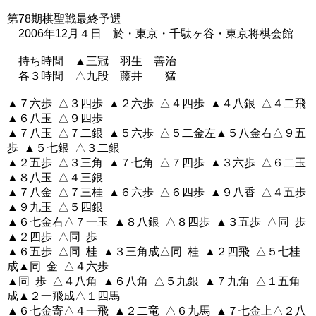
第78期棋聖戦最終予選
2006年12月４日 於・東京・千駄ヶ谷・東京将棋会館
持ち時間 ▲三冠 羽生 善治
各３時間 △九段 藤井 猛
▲７六歩 △３四歩 ▲２六歩 △４四歩 ▲４八銀 △４二飛
▲６八玉 △９四歩
▲７八玉 △７二銀 ▲５六歩 △５二金左▲５八金右△９五
歩 ▲５七銀 △３二銀
▲２五歩 △３三角 ▲７七角 △７四歩 ▲３六歩 △６二玉
▲８八玉 △４三銀
▲７八金 △７三桂 ▲６六歩 △６四歩 ▲９八香 △４五歩
▲９九玉 △５四銀
▲６七金右△７一玉 ▲８八銀 △８四歩 ▲３五歩 △同 歩
▲２四歩 △同 歩
▲６五歩 △同 桂 ▲３三角成△同 桂 ▲２四飛 △５七桂
成▲同 金 △４六歩
▲同 歩 △４八角 ▲６八角 △５九銀 ▲７九角 △１五角
成▲２一飛成△１四馬
▲６七金寄△４一飛 ▲２二竜 △６九馬 ▲７七金上△２八