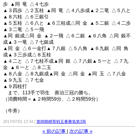
歩 ▲同 竜 △４七歩
▲３四歩 △２五桂 ▲同 竜 △４八歩成▲２二竜 △５八と
▲８六桂 △６三銀引
▲５五桂 △６八と ▲６三桂成△同 金 ▲５二銀 △４二歩
▲３二竜 △５一飛
▲同 銀成△同 金 ▲２一飛 △６二銀 ▲６八角 △同 銀不
成▲３一竜 △７七銀成
▲同 金 △６一金打▲７八銀 △５八角 ▲６九銀 △同 角
成▲３三歩成△８五桂
▲４二と △７七桂不成▲同 銀 △７八銀▲５一と △７九
金 ▲６一と △８二玉
▲８八金 △８九銀成▲同 金 △同 金 ▲同 玉 △７八金
▲９九玉 △７七金
▲９四桂打
まで、113手で羽生 善治三冠の勝ち。
（消費時間＝▲２時間59分、△２時間59分）
（牛蒡）
2017/07/01 13:34
第88期棋聖戦五番勝負第3局
«
前の記事
次の記事
»