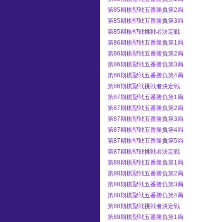
第85期棋聖戦五番勝負第2局
第85期棋聖戦五番勝負第3局
第85期棋聖戦挑戦者決定戦
第86期棋聖戦五番勝負第1局
第86期棋聖戦五番勝負第2局
第86期棋聖戦五番勝負第3局
第86期棋聖戦五番勝負第4局
第86期棋聖戦挑戦者決定戦
第87期棋聖戦五番勝負第1局
第87期棋聖戦五番勝負第2局
第87期棋聖戦五番勝負第3局
第87期棋聖戦五番勝負第4局
第87期棋聖戦五番勝負第5局
第87期棋聖戦挑戦者決定戦
第88期棋聖戦五番勝負第1局
第88期棋聖戦五番勝負第2局
第88期棋聖戦五番勝負第3局
第88期棋聖戦五番勝負第4局
第88期棋聖戦挑戦者決定戦
第89期棋聖戦五番勝負第1局