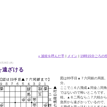
« 波紋を呼んだ手
|
メイン
|
19時15分ごろの控
4月28日 (木)
を遠ざける
図は89手目▲７六同銀の局面。
分。
ここで△６八飛成▲同金△同角
ではないので怖いところです。
桂。▲６二馬なら△７六桂から
急所から遠ざかっているので、
八飛成と突っ込むよりもすぐれ