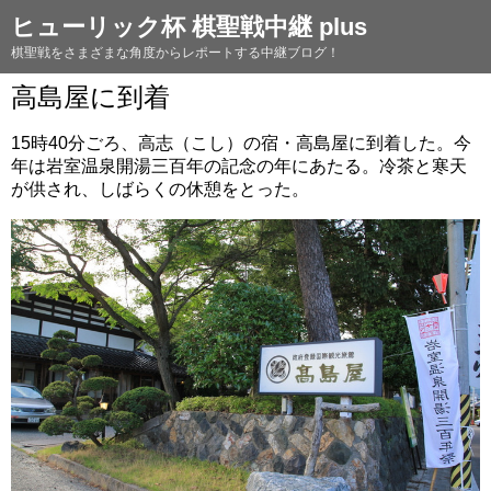
ヒューリック杯 棋聖戦中継 plus
棋聖戦をさまざまな角度からレポートする中継ブログ！
高島屋に到着
15時40分ごろ、高志（こし）の宿・高島屋に到着した。今
年は岩室温泉開湯三百年の記念の年にあたる。冷茶と寒天
が供され、しばらくの休憩をとった。