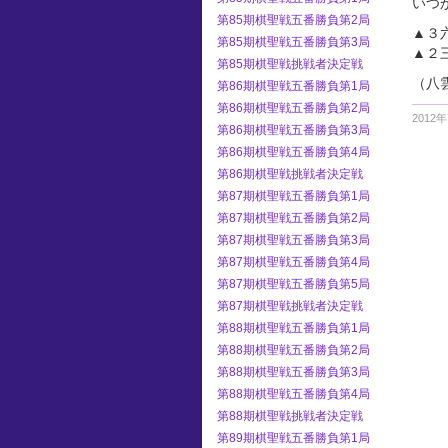
いつ
第85期棋聖戦五番勝負第2局
▲３
第85期棋聖戦五番勝負第3局
▲２
第85期棋聖戦挑戦者決定戦
（八
第86期棋聖戦五番勝負第1局
第86期棋聖戦五番勝負第2局
2012年
第86期棋聖戦五番勝負第3局
第86期棋聖戦五番勝負第4局
第86期棋聖戦挑戦者決定戦
第87期棋聖戦五番勝負第1局
第87期棋聖戦五番勝負第2局
第87期棋聖戦五番勝負第3局
第87期棋聖戦五番勝負第4局
第87期棋聖戦五番勝負第5局
第87期棋聖戦挑戦者決定戦
第88期棋聖戦五番勝負第1局
第88期棋聖戦五番勝負第2局
第88期棋聖戦五番勝負第3局
第88期棋聖戦五番勝負第4局
第88期棋聖戦挑戦者決定戦
第89期棋聖戦五番勝負第1局