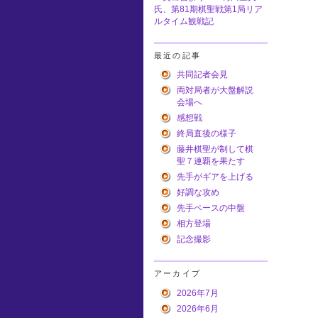
氏、第81期棋聖戦第1局リア
ルタイム観戦記
最近の記事
共同記者会見
両対局者が大盤解説
会場へ
感想戦
終局直後の様子
藤井棋聖が制して棋
聖７連覇を果たす
先手がギアを上げる
好調な攻め
先手ペースの中盤
相方登場
記念撮影
アーカイブ
2026年7月
2026年6月