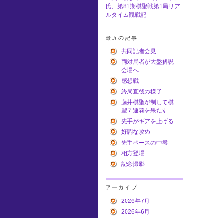
氏、第81期棋聖戦第1局リア
ルタイム観戦記
最近の記事
共同記者会見
両対局者が大盤解説
会場へ
感想戦
終局直後の様子
藤井棋聖が制して棋
聖７連覇を果たす
先手がギアを上げる
好調な攻め
先手ペースの中盤
相方登場
記念撮影
アーカイブ
2026年7月
2026年6月