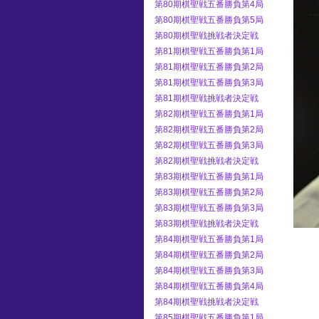
第80期棋聖戦五番勝負第4局
第80期棋聖戦五番勝負第5局
第80期棋聖戦挑戦者決定戦
第81期棋聖戦五番勝負第1局
第81期棋聖戦五番勝負第2局
第81期棋聖戦五番勝負第3局
第81期棋聖戦挑戦者決定戦
第82期棋聖戦五番勝負第1局
第82期棋聖戦五番勝負第2局
第82期棋聖戦五番勝負第3局
第82期棋聖戦挑戦者決定戦
第83期棋聖戦五番勝負第1局
第83期棋聖戦五番勝負第2局
第83期棋聖戦五番勝負第3局
第83期棋聖戦挑戦者決定戦
第84期棋聖戦五番勝負第1局
第84期棋聖戦五番勝負第2局
第84期棋聖戦五番勝負第3局
第84期棋聖戦五番勝負第4局
第84期棋聖戦挑戦者決定戦
第85期棋聖戦五番勝負第1局