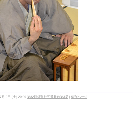
）
7月 2日 (土) 20:09
第82期棋聖戦五番勝負第3局
|
個別ページ