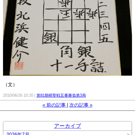
（文）
2010/06/26 10:20
第81期棋聖戦五番勝負第3局
«
前の記事
次の記事
»
アーカイブ
2026年7月