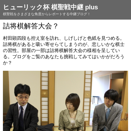
ヒューリック杯 棋聖戦中継 plus
棋聖戦をさまざまな角度からレポートする中継ブログ！
詰将棋解答大会？
村田顕四段も控え室を訪れ、しげしげと色紙を見つめる。
詰将棋があると吸い寄せらてしまうのが、悲しいかな棋士
の習性。部屋の一部は詰将棋解答大会の様相を呈してい
る。ブログをご覧のあなたも挑戦してみてはいかがだろう
か？