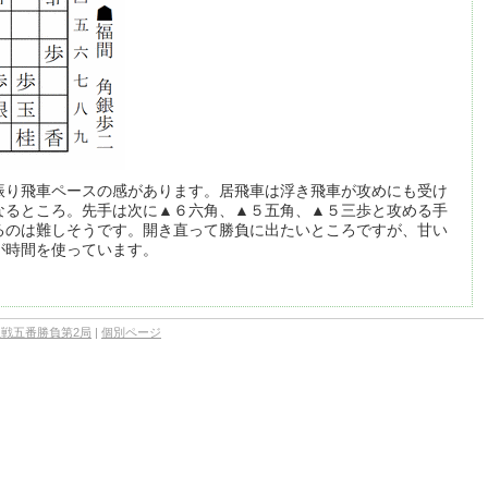
振り飛車ペースの感があります。居飛車は浮き飛車が攻めにも受け
なるところ。先手は次に▲６六角、▲５五角、▲５三歩と攻める手
るのは難しそうです。開き直って勝負に出たいところですが、甘い
が時間を使っています。
位戦五番勝負第2局
|
個別ページ