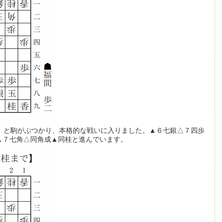
目）と駒がぶつかり、本格的な戦いに入りました。▲６七銀△７四歩
▲７七角△同角成▲同桂と進んでいます。