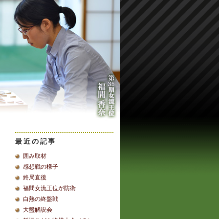
最近の記事
囲み取材
感想戦の様子
終局直後
福間女流王位が防衛
白熱の終盤戦
大盤解説会