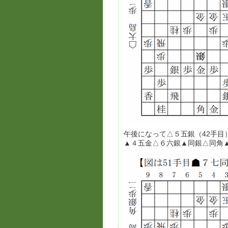
午後になって△５五銀（42手
▲４五金△６六銀▲同銀△同角