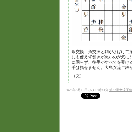
銀交換、角交換と駒がさばけて
にも使えず働きが悪いのが気に
に困らず、後手がすべてを受け
手は指せません。大島女流二段
（文）
2026年5月12日 (火) 15時41分
第37期女流王