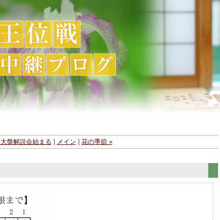
« 大盤解説会始まる
|
メイン
|
花の季節 »