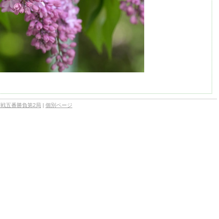
位戦五番勝負第2局
|
個別ページ