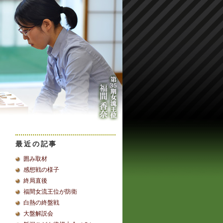
最近の記事
囲み取材
感想戦の様子
終局直後
福間女流王位が防衛
白熱の終盤戦
大盤解説会