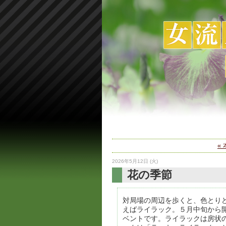
«
2026年5月12日 (火)
花の季節
対局場の周辺を歩くと、色とり
えばライラック。５月中旬から
ベントです。ライラックは房状