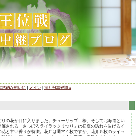
 本格的な戦いに
|
メイン
|
振り飛車好調 »
どりの花が目に入りました。チューリップ、桜、そして北海道とい
開催される「さっぽろライラックまつり」は初夏の訪れを告げるイ
の花と甘い香りが特徴。花弁は通常４枚ですが、花弁５枚のライラ