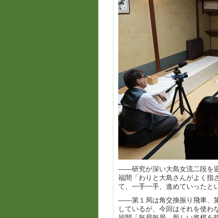
――研究が深い大島女流二段を
福間「わりと大島さんがよく指
て、一手一手、進めていったと
――第１局は角交換振り飛車、
しているが、今回はそれを使わ
福間「毎局毎局、新しい将棋を