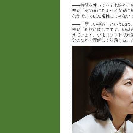
――時間を使って△７七銀と打
福間「その前にちょっと安易に
なかでいちばん複雑にじゃない
――「新しい挑戦」というのは
福間「将棋に関してです。戦型
えています。いまはソフトで対
分のなかで理解して対局するこ