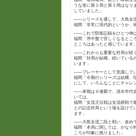
うな形に第２局と第３局はなり
していました」
――シリーズを通して、大島女
福間「非常に現代的というか、
――これで防衛記録をひとつ伸
福間「序中盤で苦しくなるとこ
ところはあったと感じています
――これからも重要な対局が続
福間「対局が結構、続いている
います」
――プレーヤーとして意識して
福間「今期のシリーズは結構、
にして、いろんなことにチャレ
――来期は９連覇で、清水市代
いては。
福間「女流王位戦は女流棋戦で
との記念対局という場を設けて
ます」
――大島女流二段と戦い、改め
福間「本局に関しては、かなり
ころが印象に残りました」