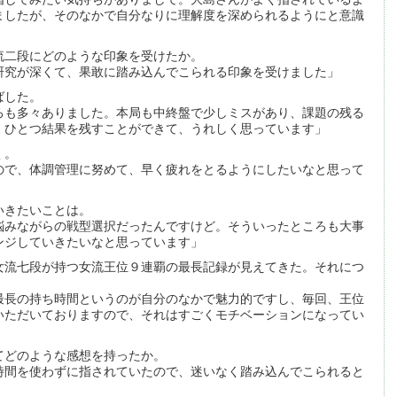
ましたが、そのなかで自分なりに理解度を深められるようにと意識
流二段にどのような印象を受けたか。
研究が深くて、果敢に踏み込んでこられる印象を受けました」
ばした。
ろも多々ありました。本局も中終盤で少しミスがあり、課題の残る
。ひとつ結果を残すことができて、うれしく思っています」
く。
ので、体調管理に努めて、早く疲れをとるようにしたいなと思って
いきたいことは。
悩みながらの戦型選択だったんですけど。そういったところも大事
ンジしていきたいなと思っています」
女流七段が持つ女流王位９連覇の最長記録が見えてきた。それにつ
最長の持ち時間というのが自分のなかで魅力的ですし、毎回、王位
いただいておりますので、それはすごくモチベーションになってい
てどのような感想を持ったか。
時間を使わずに指されていたので、迷いなく踏み込んでこられると