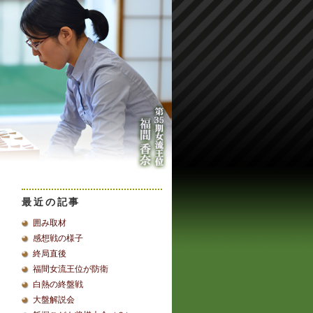
最近の記事
囲み取材
感想戦の様子
終局直後
福間女流王位が防衛
白熱の終盤戦
大盤解説会