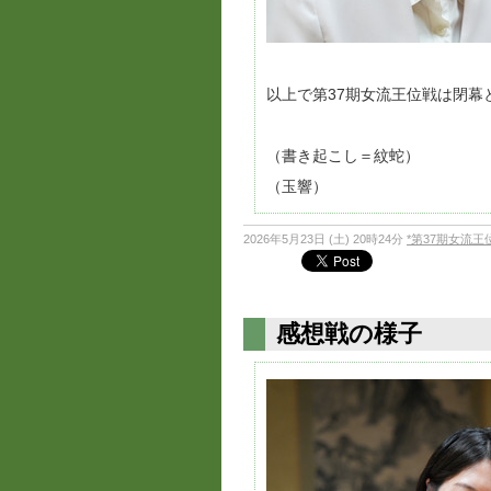
以上で第37期女流王位戦は閉
（書き起こし＝紋蛇）
（玉響）
2026年5月23日 (土) 20時24分
*第37期女流
感想戦の様子