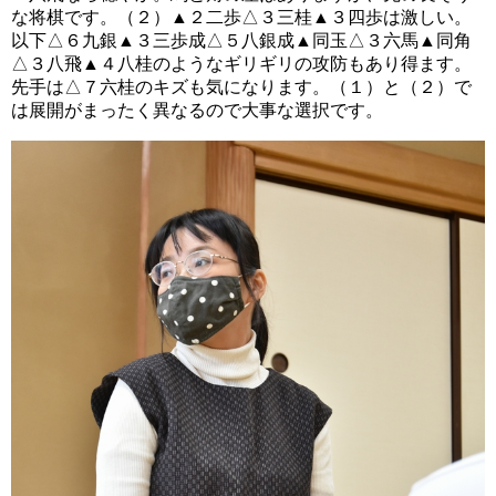
な将棋です。（２）▲２二歩△３三桂▲３四歩は激しい。
以下△６九銀▲３三歩成△５八銀成▲同玉△３六馬▲同角
△３八飛▲４八桂のようなギリギリの攻防もあり得ます。
先手は△７六桂のキズも気になります。（１）と（２）で
は展開がまったく異なるので大事な選択です。