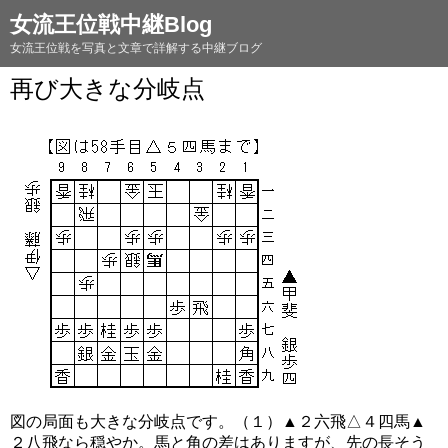
女流王位戦中継Blog
女流王位戦を写真と文章で詳解する中継ブログ
再び大きな分岐点
図の局面も大きな分岐点です。（１）▲２六飛△４四馬▲
２八飛なら穏やか。馬と角の差はありますが、先の長そう