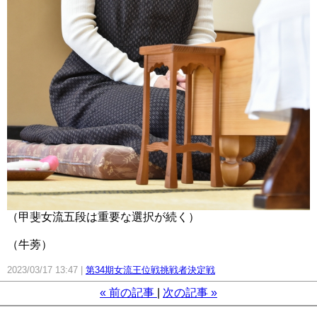
（甲斐女流五段は重要な選択が続く）
（牛蒡）
2023/03/17 13:47
第34期女流王位戦挑戦者決定戦
«
前の記事
次の記事
»