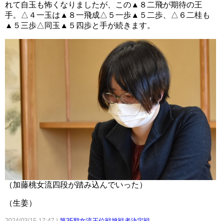
れて自玉も怖くなりましたが、この▲８二飛が期待の王
手。△４一玉は▲８一飛成△５一歩▲５二歩、△６二桂も
▲５三歩△同玉▲５四歩と手が続きます。
（加藤桃女流四段が踏み込んでいった）
（生姜）
2024/03/15 17:47
第35期女流王位戦挑戦者決定戦