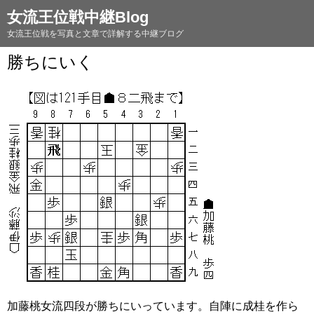
女流王位戦中継Blog
女流王位戦を写真と文章で詳解する中継ブログ
勝ちにいく
加藤桃女流四段が勝ちにいっています。自陣に成桂を作ら