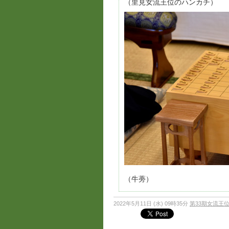
（里見女流王位のハンカチ）
（牛蒡）
2022年5月11日 (水) 09時35分
第33期女流王