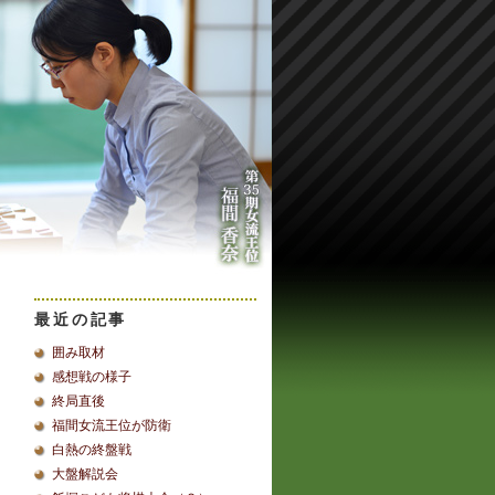
最近の記事
囲み取材
感想戦の様子
終局直後
福間女流王位が防衛
白熱の終盤戦
大盤解説会