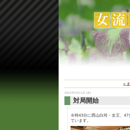
« 
2022年5月11日 (水)
対局開始
８時43分に西山白玲・女王、4
ています。