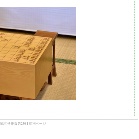
位戦五番勝負第2局
|
個別ページ