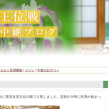
まもなく対局開始
|
メイン
|
午前のおやつ »
7分に里見女流王位の順で入室しました。定刻の９時に対局が始まっ