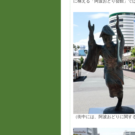
に構える「阿波おどり会館」で
（街中には、阿波おどりに関す