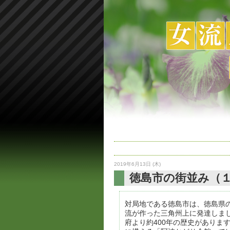
2019年6月13日 (木)
徳島市の街並み（
対局地である徳島市は、徳島県
流が作った三角州上に発達しま
府より約400年の歴史がありま