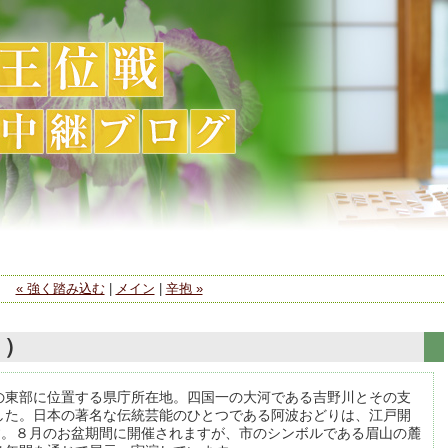
« 強く踏み込む
|
メイン
|
辛抱 »
１）
の東部に位置する県庁所在地。四国一の大河である吉野川とその支
した。日本の著名な伝統芸能のひとつである阿波おどりは、江戸開
す。８月のお盆期間に開催されますが、市のシンボルである眉山の麓