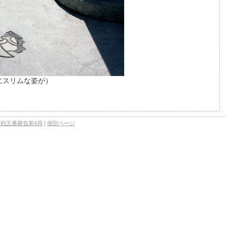
にスリムな姿が）
位戦五番勝負第4局
|
個別ページ