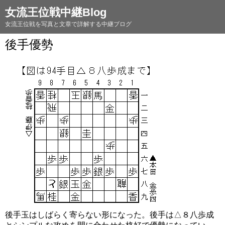
女流王位戦中継Blog
女流王位戦を写真と文章で詳解する中継ブログ
後手優勢
後手玉はしばらく寄らない形になった。後手は△８八歩成