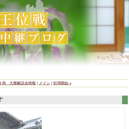
第３局 大盤解説会情報
|
メイン
|
対局開始 »
す