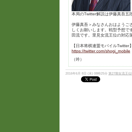
本局のTwitter解説は伊藤真吾
伊藤真吾＞みなさんおはようご
しくお願いします。戦型予想で
田流です。里見女流王位の対応
【日本将棋連盟モバイルTwitter
https://twitter.com/shogi_mobile
（吟）
2016年6月 8日 (水) 08時25分
第27期女流王