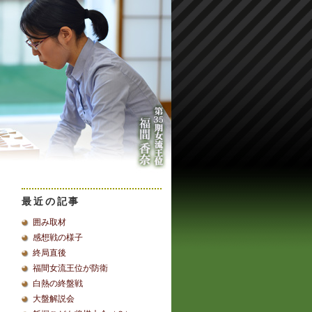
最近の記事
囲み取材
感想戦の様子
終局直後
福間女流王位が防衛
白熱の終盤戦
大盤解説会