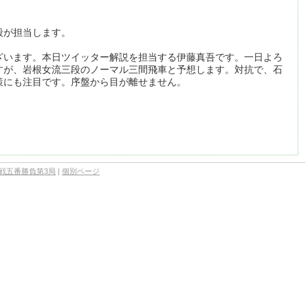
五段が担当します。
ざいます。本日ツイッター解説を担当する伊藤真吾です。一日よろ
すが、岩根女流三段のノーマル三間飛車と予想します。対抗で、石
策にも注目です。序盤から目が離せません。
】
位戦五番勝負第3局
|
個別ページ