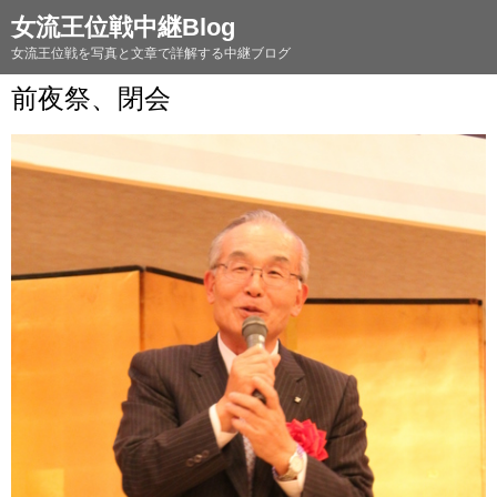
女流王位戦中継Blog
女流王位戦を写真と文章で詳解する中継ブログ
前夜祭、閉会