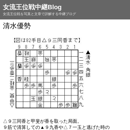
女流王位戦中継Blog
女流王位戦を写真と文章で詳解する中継ブログ
清水優勢
△９三同香と甲斐が香を取った局面。
９筋で清算しての▲９九香や△７一玉と逃げた時の