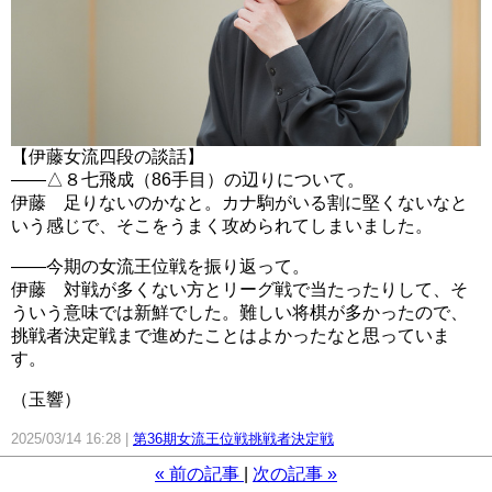
【伊藤女流四段の談話】
――△８七飛成（86手目）の辺りについて。
伊藤 足りないのかなと。カナ駒がいる割に堅くないなと
いう感じで、そこをうまく攻められてしまいました。
――今期の女流王位戦を振り返って。
伊藤 対戦が多くない方とリーグ戦で当たったりして、そ
ういう意味では新鮮でした。難しい将棋が多かったので、
挑戦者決定戦まで進めたことはよかったなと思っていま
す。
（玉響）
2025/03/14 16:28
第36期女流王位戦挑戦者決定戦
«
前の記事
次の記事
»