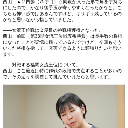
西山 ▲２四歩（75手目）△同銀が入った形で角を手持ち
にしたので、かなり後手玉が寄りやすくなったかなと。こ
ちらも怖い形ではあるんですけど、ギリギリ残しているの
かなと思いながら指していました。
――女流王位戦は２度目の挑戦権獲得となった。
西山 前回（第33期女流王位戦五番勝負）は長手数の将棋
になったことが記憶に残っているんですけど、今回もそう
いった将棋を指して、充実できるように頑張りたいと思い
ます。
――対戦する福間女流王位について。
西山 ここ最近は特に作戦の段階で失点することが多いの
で、その辺りを調整して挑んでいけたらと思います。