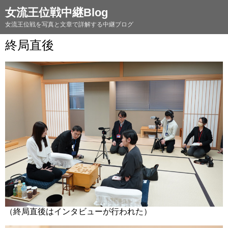
女流王位戦中継Blog
女流王位戦を写真と文章で詳解する中継ブログ
終局直後
（終局直後はインタビューが行われた）