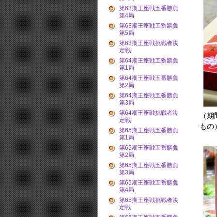
第63期王座戦五番勝負
第4局
第63期王座戦五番勝負
第5局
第63期王座戦挑戦者決
定戦
第64期王座戦五番勝負
第1局
第64期王座戦五番勝負
第2局
第64期王座戦五番勝負
第3局
第64期王座戦挑戦者決
（期
定戦
もの
第65期王座戦五番勝負
第1局
第65期王座戦五番勝負
第2局
第65期王座戦五番勝負
第3局
第65期王座戦五番勝負
第4局
第65期王座戦挑戦者決
定戦