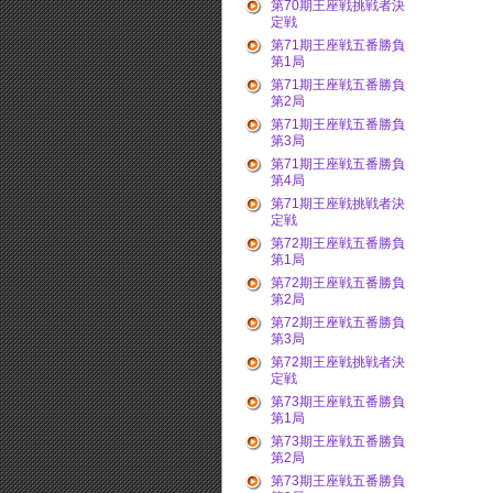
第70期王座戦挑戦者決
定戦
第71期王座戦五番勝負
第1局
第71期王座戦五番勝負
第2局
第71期王座戦五番勝負
第3局
第71期王座戦五番勝負
第4局
第71期王座戦挑戦者決
定戦
第72期王座戦五番勝負
第1局
第72期王座戦五番勝負
第2局
第72期王座戦五番勝負
第3局
第72期王座戦挑戦者決
定戦
第73期王座戦五番勝負
第1局
第73期王座戦五番勝負
第2局
第73期王座戦五番勝負