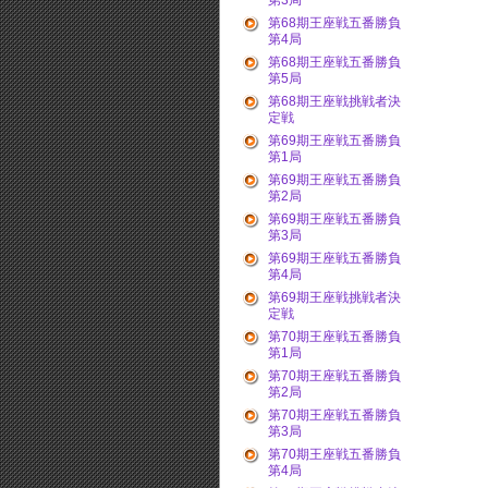
第3局
第68期王座戦五番勝負
第4局
第68期王座戦五番勝負
第5局
第68期王座戦挑戦者決
定戦
第69期王座戦五番勝負
第1局
第69期王座戦五番勝負
第2局
第69期王座戦五番勝負
第3局
第69期王座戦五番勝負
第4局
第69期王座戦挑戦者決
定戦
第70期王座戦五番勝負
第1局
第70期王座戦五番勝負
第2局
第70期王座戦五番勝負
第3局
第70期王座戦五番勝負
第4局