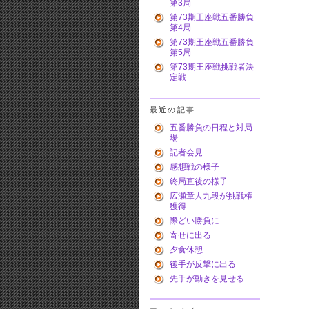
第3局
第73期王座戦五番勝負
第4局
第73期王座戦五番勝負
第5局
第73期王座戦挑戦者決
定戦
最近の記事
五番勝負の日程と対局
場
記者会見
感想戦の様子
終局直後の様子
広瀬章人九段が挑戦権
獲得
際どい勝負に
寄せに出る
夕食休憩
後手が反撃に出る
先手が動きを見せる