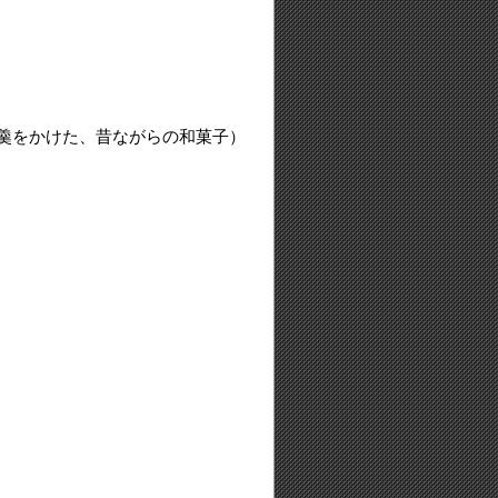
羹をかけた、昔ながらの和菓子）