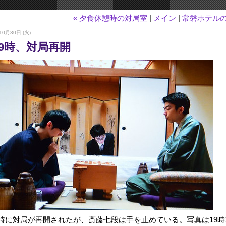
« 夕食休憩時の対局室
|
メイン
|
常磐ホテルの
10月30日 (火)
19時、対局再開
9時に対局が再開されたが、斎藤七段は手を止めている。写真は19時