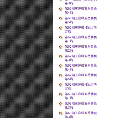
第3局
第61期王座戦五番勝負
第4局
第61期王座戦五番勝負
第5局
第61期王座戦挑戦者決
定戦
第62期王座戦五番勝負
第1局
第62期王座戦五番勝負
第2局
第62期王座戦五番勝負
第3局
第62期王座戦五番勝負
第4局
第62期王座戦五番勝負
第5局
第62期王座戦挑戦者決
定戦
第63期王座戦五番勝負
第1局
第63期王座戦五番勝負
第2局
第63期王座戦五番勝負
第3局