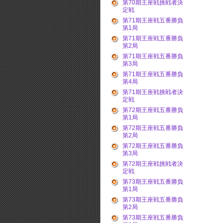
第70期王座戦挑戦者決
定戦
第71期王座戦五番勝負
第1局
第71期王座戦五番勝負
第2局
第71期王座戦五番勝負
第3局
第71期王座戦五番勝負
第4局
第71期王座戦挑戦者決
定戦
第72期王座戦五番勝負
第1局
第72期王座戦五番勝負
第2局
第72期王座戦五番勝負
第3局
第72期王座戦挑戦者決
定戦
第73期王座戦五番勝負
第1局
第73期王座戦五番勝負
第2局
第73期王座戦五番勝負