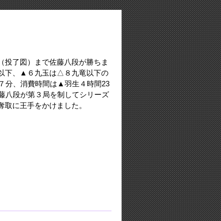
（投了図）まで佐藤八段が勝ちま
以下、▲６九玉は△８九竜以下の
７分、消費時間は▲羽生４時間23
佐藤八段が第３局を制してシリーズ
奪取に王手をかけました。