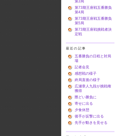
第3局
第73期王座戦五番勝負
第4局
第73期王座戦五番勝負
第5局
第73期王座戦挑戦者決
定戦
最近の記事
五番勝負の日程と対局
場
記者会見
感想戦の様子
終局直後の様子
広瀬章人九段が挑戦権
獲得
際どい勝負に
寄せに出る
夕食休憩
後手が反撃に出る
先手が動きを見せる