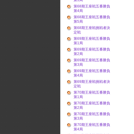
第3局
第68期王座戦五番勝負
第4局
第68期王座戦五番勝負
第5局
第68期王座戦挑戦者決
定戦
第69期王座戦五番勝負
第1局
第69期王座戦五番勝負
第2局
第69期王座戦五番勝負
第3局
第69期王座戦五番勝負
第4局
第69期王座戦挑戦者決
定戦
第70期王座戦五番勝負
第1局
第70期王座戦五番勝負
第2局
第70期王座戦五番勝負
第3局
第70期王座戦五番勝負
第4局