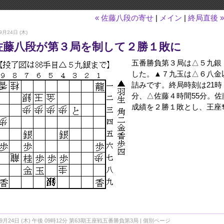
« 佐藤八段の寄せ
|
メイン
|
終局直後 »
9月24日 (木)
佐藤八段が第３局を制して２勝１敗に
五番勝負第３局は△５九銀
した。▲７九玉は△６八金
詰みです。終局時刻は21時
分、△佐藤４時間55分。
成績を２勝１敗とし、王座
）
年9月24日 (木) 午後 09時12分
第63期王座戦五番勝負第3局
|
個別ページ