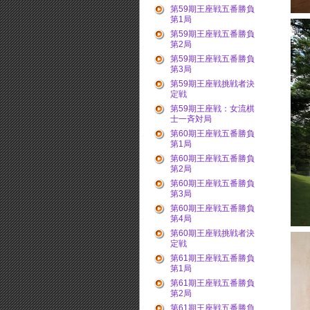
第59期王座戦五番勝負
第1局
第59期王座戦五番勝負
第2局
第59期王座戦五番勝負
第3局
第59期王座戦挑戦者決
定戦
第59期王座戦：女流棋
士一斉対局
第60期王座戦五番勝負
第1局
第60期王座戦五番勝負
第2局
第60期王座戦五番勝負
第3局
第60期王座戦五番勝負
第4局
第60期王座戦挑戦者決
定戦
第61期王座戦五番勝負
第1局
第61期王座戦五番勝負
第2局
第61期王座戦五番勝負