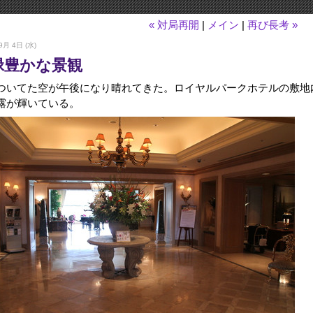
« 対局再開
|
メイン
|
再び長考 »
9月 4日 (水)
緑豊かな景観
ついてた空が午後になり晴れてきた。ロイヤルパークホテルの敷地
露が輝いている。