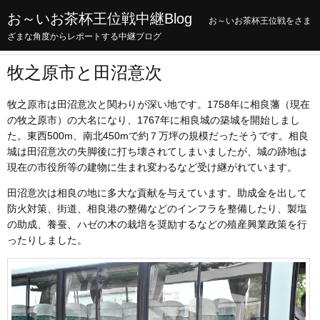
お～いお茶杯王位戦中継Blog
お～いお茶杯王位戦をさま
ざまな角度からレポートする中継ブログ
牧之原市と田沼意次
牧之原市は田沼意次と関わりが深い地です。1758年に相良藩（現在
の牧之原市）の大名になり、1767年に相良城の築城を開始しまし
た。東西500m、南北450mで約７万坪の規模だったそうです。相良
城は田沼意次の失脚後に打ち壊されてしまいましたが、城の跡地は
現在の市役所等の建物に生まれ変わるなど受け継がれています。
田沼意次は相良の地に多大な貢献を与えています。助成金を出して
防火対策、街道、相良港の整備などのインフラを整備したり、製塩
の助成、養蚕、ハゼの木の栽培を奨励するなどの殖産興業政策を行
ったりしました。