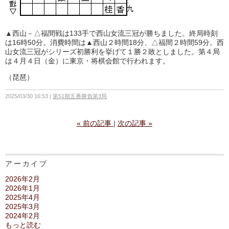
▲西山－△福間戦は133手で西山女流三冠が勝ちました。終局時刻
は16時50分。消費時間は▲西山２時間18分、△福間２時間59分。西
山女流三冠がシリーズ初勝利を挙げて１勝２敗としました。第４局
は４月４日（金）に東京・将棋会館で行われます。
（琵琶）
2025/03/30 16:53
第51期五番勝負第3局
«
前の記事
次の記事
»
アーカイブ
2026年2月
2026年1月
2025年4月
2025年3月
2024年2月
もっと読む