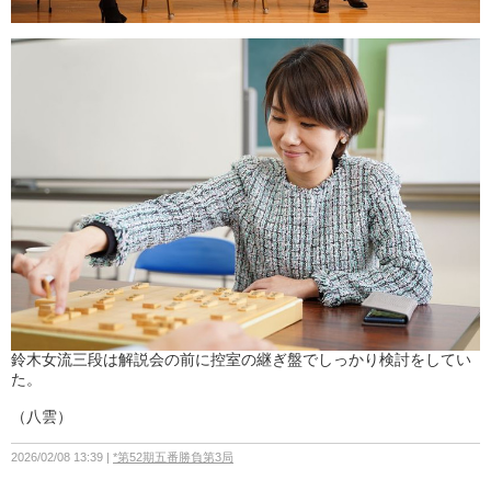
鈴木女流三段は解説会の前に控室の継ぎ盤でしっかり検討をしてい
た。
（八雲）
2026/02/08 13:39
*第52期五番勝負第3局