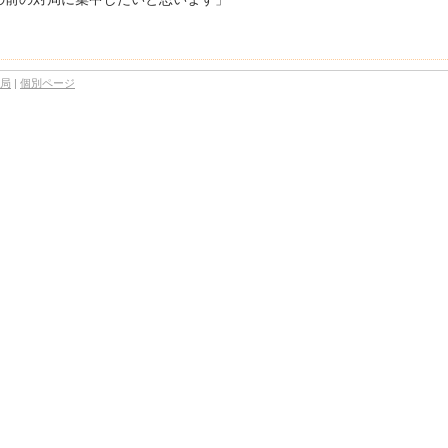
3局
|
個別ページ