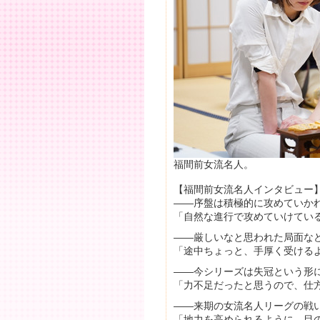
福間前女流名人。
【福間前女流名人インタビュー
――序盤は積極的に攻めていか
「自然な進行で攻めていけてい
――厳しいなと思われた局面な
「途中ちょっと、手厚く受ける
――今シリーズは失冠という形
「力不足だったと思うので、仕
――来期の女流名人リーグの戦
「地力を高められるように、目