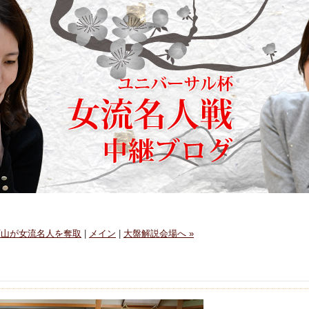
 西山が女流名人を奪取
|
メイン
|
大盤解説会場へ »