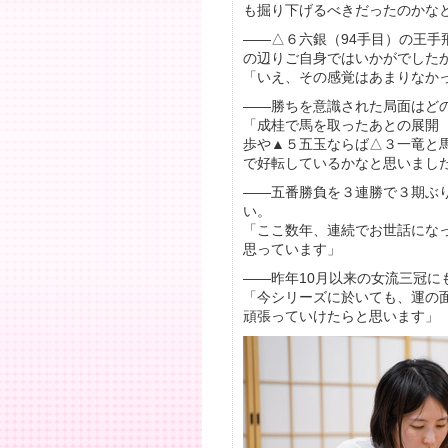
も掘り下げるべきだったのかな
――△６六銀（94手目）の王
の辺りご自身ではいかがでした
「いえ、その感覚はあまりなか
――勝ちを意識された局面はど
「成桂で馬を取ったあとの展開（
歩や▲５五玉ならば△３一竜と
で好転しているかなと思いまし
――五番勝負を３連勝で３期ぶ
い。
「ここ数年、連続でお世話にな
思っています」
――昨年10月以来の女流三冠
「今シリーズに於いても、運の
頑張っていけたらと思います」