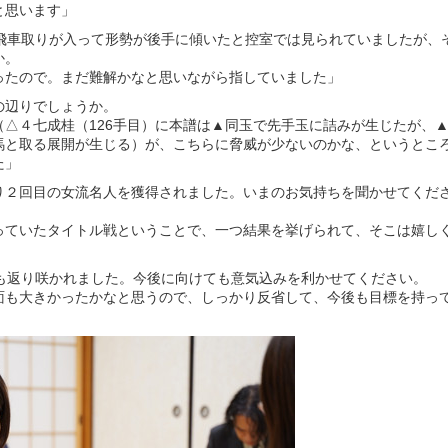
と思います」
手飛車取りが入って形勢が後手に傾いたと控室では見られていましたが、
か。
ったので。まだ難解かなと思いながら指していました」
の辺りでしょうか。
△４七成桂（126手目）に本譜は▲同玉で先手玉に詰みが生じたが、
馬と取る展開が生じる）が、こちらに脅威が少ないのかな、というとこ
た」
り２回目の女流名人を獲得されました。いまのお気持ちを聞かせてくだ
っていたタイトル戦ということで、一つ結果を挙げられて、そこは嬉し
にも返り咲かれました。今後に向けても意気込みを利かせてください。
面も大きかったかなと思うので、しっかり反省して、今後も目標を持っ