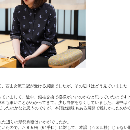
】
て、西山女流二冠が受ける展開でしたが、その辺りはどう見ていました
っていまして。途中、銀桂交換で模様がいいのかなと思っていたのです
攻めも細いことがわかってきて。少し自信をなくしていました。途中は
味だったのかなと思うのですが。本譜は嫌味もある展開で難しかったのか
れた辺りの形勢判断はいかがでしたか。
ていたので。△８五飛（64手目）に対して、本譜（△８四桂）じゃない