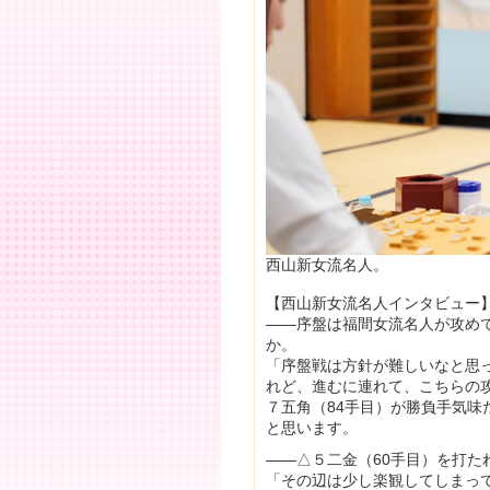
西山新女流名人。
【西山新女流名人インタビュー
――序盤は福間女流名人が攻め
か。
「序盤戦は方針が難しいなと思
れど、進むに連れて、こちらの
７五角（84手目）が勝負手気
と思います。
――△５二金（60手目）を打た
「その辺は少し楽観してしまっ