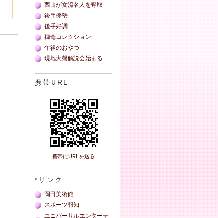
西山が女流名人を奪取
後手優勢
後手好調
揮毫コレクション
午後のおやつ
現地大盤解説会始まる
携帯URL
携帯にURLを送る
*リンク
岡田美術館
スポーツ報知
ユニバーサルエンターテ