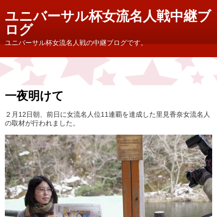
ユニバーサル杯女流名人戦中継ブ
ログ
ユニバーサル杯女流名人戦の中継ブログです。
一夜明けて
２月12日朝、前日に女流名人位11連覇を達成した里見香奈女流名人
の取材が行われました。