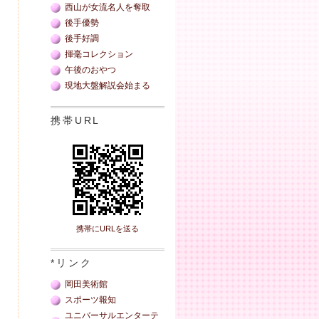
西山が女流名人を奪取
後手優勢
後手好調
揮毫コレクション
午後のおやつ
現地大盤解説会始まる
携帯URL
携帯にURLを送る
*リンク
岡田美術館
スポーツ報知
ユニバーサルエンターテ