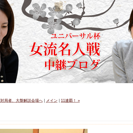
« 対局者、大盤解説会場へ
|
メイン
|
11連覇！ »