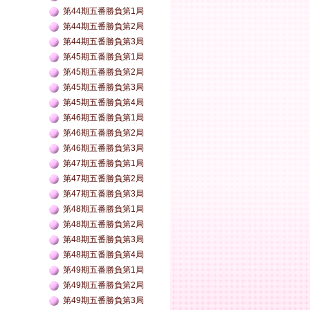
第44期五番勝負第1局
第44期五番勝負第2局
第44期五番勝負第3局
第45期五番勝負第1局
第45期五番勝負第2局
第45期五番勝負第3局
第45期五番勝負第4局
第46期五番勝負第1局
第46期五番勝負第2局
第46期五番勝負第3局
第47期五番勝負第1局
第47期五番勝負第2局
第47期五番勝負第3局
第48期五番勝負第1局
第48期五番勝負第2局
第48期五番勝負第3局
第48期五番勝負第4局
第49期五番勝負第1局
第49期五番勝負第2局
第49期五番勝負第3局