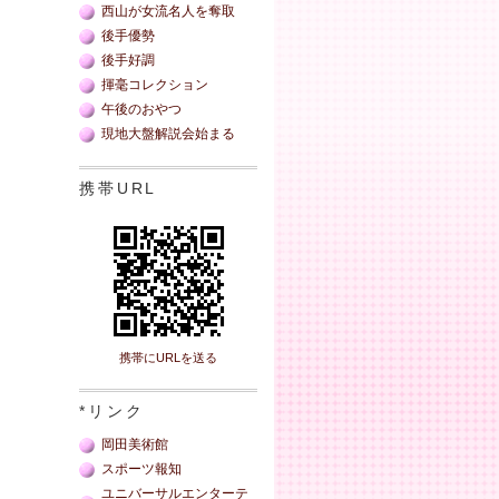
西山が女流名人を奪取
後手優勢
後手好調
揮毫コレクション
午後のおやつ
現地大盤解説会始まる
携帯URL
携帯にURLを送る
*リンク
岡田美術館
スポーツ報知
ユニバーサルエンターテ