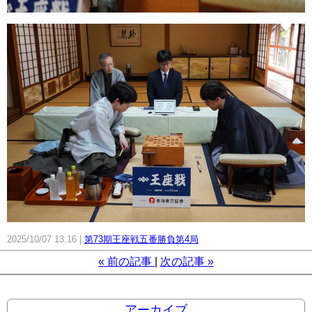
2025/10/07 13:16
第73期王座戦五番勝負第4局
«
前の記事
次の記事
»
アーカイブ