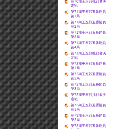
第70期王座戦挑戦者決
定戦
第71期王座戦五番勝負
第1局
第71期王座戦五番勝負
第2局
第71期王座戦五番勝負
第3局
第71期王座戦五番勝負
第4局
第71期王座戦挑戦者決
定戦
第72期王座戦五番勝負
第1局
第72期王座戦五番勝負
第2局
第72期王座戦五番勝負
第3局
第72期王座戦挑戦者決
定戦
第73期王座戦五番勝負
第1局
第73期王座戦五番勝負
第2局
第73期王座戦五番勝負