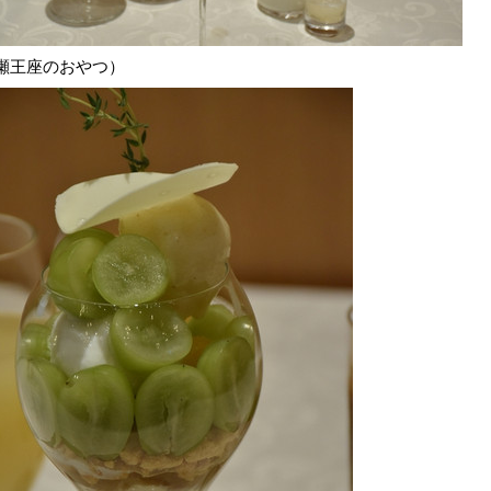
瀬王座のおやつ）