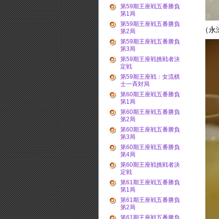
第59期王座戦五番勝負
第1局
第59期王座戦五番勝負
（永
第2局
第59期王座戦五番勝負
第3局
第59期王座戦挑戦者決
定戦
第59期王座戦：女流棋
士一斉対局
第60期王座戦五番勝負
第1局
第60期王座戦五番勝負
第2局
第60期王座戦五番勝負
第3局
第60期王座戦五番勝負
第4局
第60期王座戦挑戦者決
定戦
第61期王座戦五番勝負
第1局
第61期王座戦五番勝負
第2局
第61期王座戦五番勝負