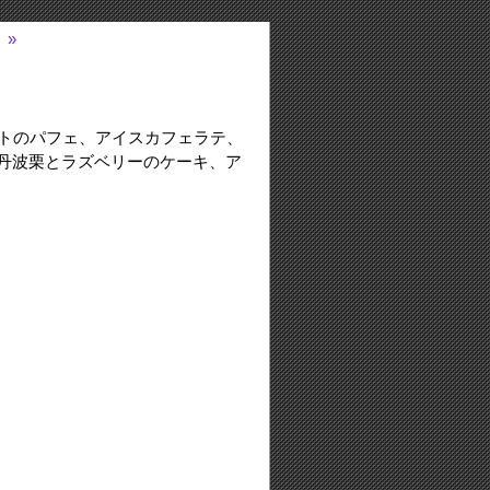
 »
ットのパフェ、アイスカフェラテ、
丹波栗とラズベリーのケーキ、ア