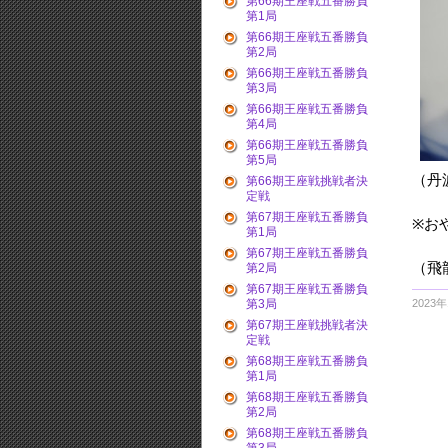
第66期王座戦五番勝負
第1局
第66期王座戦五番勝負
第2局
第66期王座戦五番勝負
第3局
第66期王座戦五番勝負
第4局
第66期王座戦五番勝負
第5局
（丹
第66期王座戦挑戦者決
定戦
第67期王座戦五番勝負
※お
第1局
第67期王座戦五番勝負
（飛
第2局
第67期王座戦五番勝負
2023年
第3局
第67期王座戦挑戦者決
定戦
第68期王座戦五番勝負
第1局
第68期王座戦五番勝負
第2局
第68期王座戦五番勝負