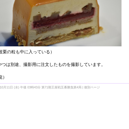
波栗の粒も中に入っている）
やつは別途、撮影用に注文したものを撮影しています。
龍）
10月11日 (水) 午後 03時43分
第71期王座戦五番勝負第4局
|
個別ページ