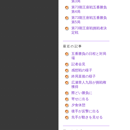
第3局
第73期王座戦五番勝負
第4局
第73期王座戦五番勝負
第5局
第73期王座戦挑戦者決
定戦
最近の記事
五番勝負の日程と対局
場
記者会見
感想戦の様子
終局直後の様子
広瀬章人九段が挑戦権
獲得
際どい勝負に
寄せに出る
夕食休憩
後手が反撃に出る
先手が動きを見せる