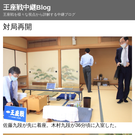
王座戦中継Blog
王座戦を様々な視点から詳解する中継ブログ
対局再開
佐藤九段が先に着座。木村九段が36分頃に入室した。