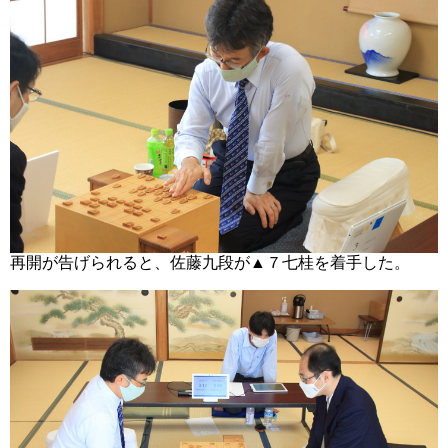
再開が告げられると、佐藤九段が▲７七桂を着手した。