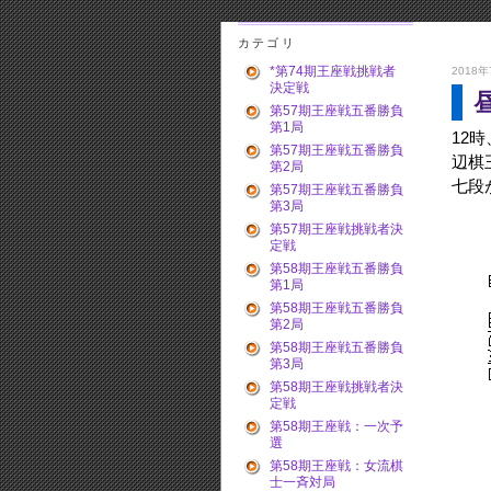
カテゴリ
*第74期王座戦挑戦者
2018年
決定戦
第57期王座戦五番勝負
第1局
12
第57期王座戦五番勝負
辺棋
第2局
七段
第57期王座戦五番勝負
第3局
第57期王座戦挑戦者決
定戦
第58期王座戦五番勝負
第1局
第58期王座戦五番勝負
第2局
第58期王座戦五番勝負
第3局
第58期王座戦挑戦者決
定戦
第58期王座戦：一次予
選
第58期王座戦：女流棋
士一斉対局