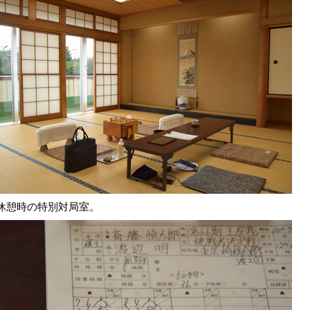
休憩時の特別対局室。