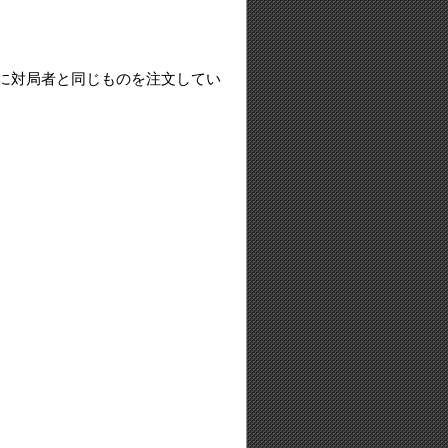
に対局者と同じものを注文してい