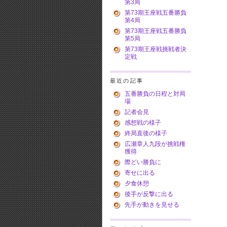
第3局
第73期王座戦五番勝負
第4局
第73期王座戦五番勝負
第5局
第73期王座戦挑戦者決
定戦
最近の記事
五番勝負の日程と対局
場
記者会見
感想戦の様子
終局直後の様子
広瀬章人九段が挑戦権
獲得
際どい勝負に
寄せに出る
夕食休憩
後手が反撃に出る
先手が動きを見せる