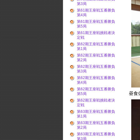
第3局
第61期王座戦五番勝負
第4局
第61期王座戦五番勝負
第5局
第61期王座戦挑戦者決
定戦
第62期王座戦五番勝負
第1局
第62期王座戦五番勝負
第2局
第62期王座戦五番勝負
第3局
第62期王座戦五番勝負
第4局
第62期王座戦五番勝負
昼食
第5局
第62期王座戦挑戦者決
定戦
第63期王座戦五番勝負
第1局
第63期王座戦五番勝負
第2局
第63期王座戦五番勝負
第3局