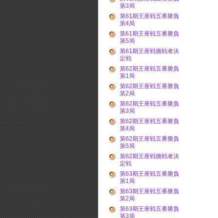
第3局
第61期王座戦五番勝負
第4局
第61期王座戦五番勝負
第5局
第61期王座戦挑戦者決
定戦
第62期王座戦五番勝負
第1局
第62期王座戦五番勝負
第2局
第62期王座戦五番勝負
第3局
第62期王座戦五番勝負
第4局
第62期王座戦五番勝負
第5局
第62期王座戦挑戦者決
定戦
第63期王座戦五番勝負
第1局
第63期王座戦五番勝負
第2局
第63期王座戦五番勝負
第3局