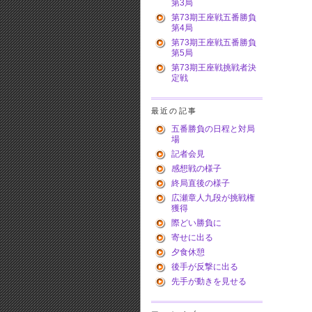
第3局
第73期王座戦五番勝負
第4局
第73期王座戦五番勝負
第5局
第73期王座戦挑戦者決
定戦
最近の記事
五番勝負の日程と対局
場
記者会見
感想戦の様子
終局直後の様子
広瀬章人九段が挑戦権
獲得
際どい勝負に
寄せに出る
夕食休憩
後手が反撃に出る
先手が動きを見せる