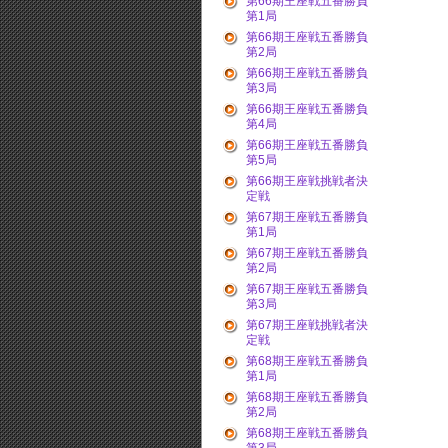
第66期王座戦五番勝負
第1局
第66期王座戦五番勝負
第2局
第66期王座戦五番勝負
第3局
第66期王座戦五番勝負
第4局
第66期王座戦五番勝負
第5局
第66期王座戦挑戦者決
定戦
第67期王座戦五番勝負
第1局
第67期王座戦五番勝負
第2局
第67期王座戦五番勝負
第3局
第67期王座戦挑戦者決
定戦
第68期王座戦五番勝負
第1局
第68期王座戦五番勝負
第2局
第68期王座戦五番勝負