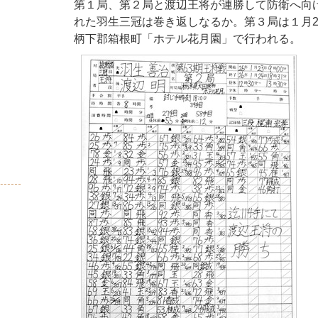
第１局、第２局と渡辺王将が連勝して防衛へ向
れた羽生三冠は巻き返しなるか。第３局は１月2
柄下郡箱根町「ホテル花月園」で行われる。