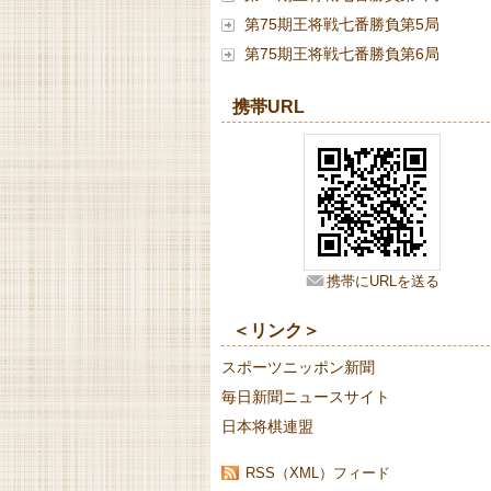
第75期王将戦七番勝負第5局
第75期王将戦七番勝負第6局
携帯URL
携帯にURLを送る
＜リンク＞
スポーツニッポン新聞
毎日新聞ニュースサイト
日本将棋連盟
RSS（XML）フィード