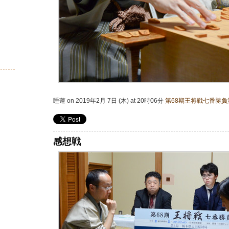
睡蓮 on 2019年2月 7日 (木) at 20時06分
第68期王将戦七番勝負
感想戦