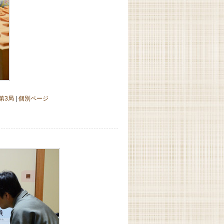
第3局
|
個別ページ