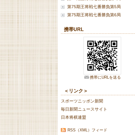
第75期王将戦七番勝負第5局
第75期王将戦七番勝負第6局
携帯URL
携帯にURLを送る
＜リンク＞
スポーツニッポン新聞
毎日新聞ニュースサイト
日本将棋連盟
RSS（XML）フィード