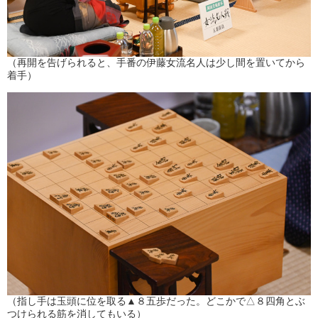
（再開を告げられると、手番の伊藤女流名人は少し間を置いてから
着手）
（指し手は玉頭に位を取る▲８五歩だった。どこかで△８四角とぶ
つけられる筋を消してもいる）