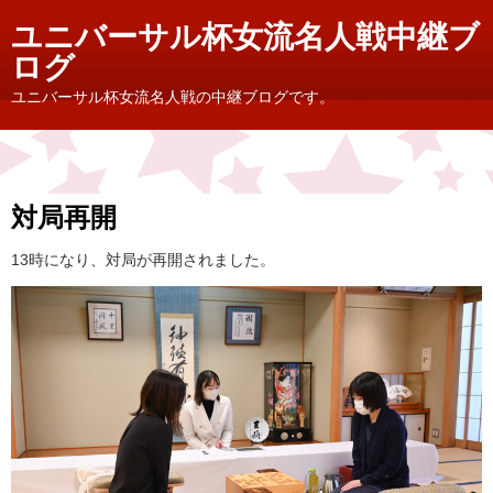
ユニバーサル杯女流名人戦中継ブ
ログ
ユニバーサル杯女流名人戦の中継ブログです。
対局再開
13時になり、対局が再開されました。