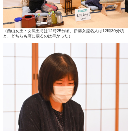
（西山女王・女流王将は12時25分頃、伊藤女流名人は12時30分頃
と、どちらも席に戻るのは早かった）