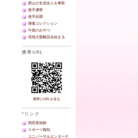
西山が女流名人を奪取
後手優勢
後手好調
揮毫コレクション
午後のおやつ
現地大盤解説会始まる
携帯URL
携帯にURLを送る
*リンク
岡田美術館
スポーツ報知
ユニバーサルエンターテ