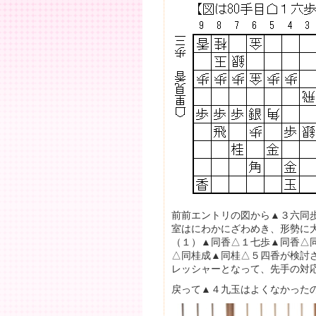
前前エントリの図から▲３六同
室はにわかにざわめき、形勢に
（１）▲同香△１七歩▲同香△
△同桂成▲同桂△５四香が検討
レッシャーとなって、先手の対
戻って▲４九玉はよくなかった