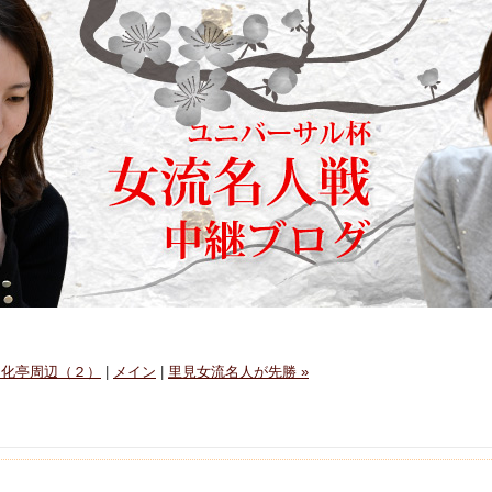
開化亭周辺（２）
|
メイン
|
里見女流名人が先勝 »