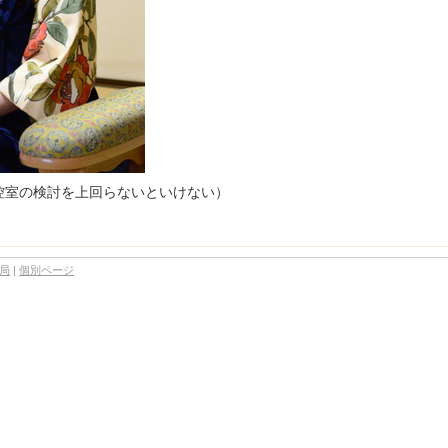
控室の検討を上回らないといけない）
1局
|
個別ページ