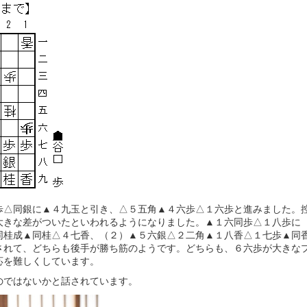
歩△同銀に▲４九玉と引き、△５五角▲４六歩△１六歩と進みました。
大きな差がついたといわれるようになりました。▲１六同歩△１八歩に
同桂成▲同桂△４七香、（２）▲５六銀△２二角▲１八香△１七歩▲同
されて、どちらも後手が勝ち筋のようです。どちらも、６六歩が大きな
応を難しくしています。
のではないかと話されています。