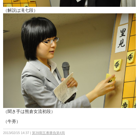
（解説は滝七段）
（聞き手は熊倉女流初段）
（牛蒡）
2013/02/15 14:37
第39期五番勝負第4局