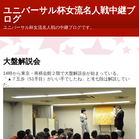
ユニバーサル杯女流名人戦中継ブ
ログ
ユニバーサル杯女流名人戦の中継ブログです。
大盤解説会
14時から東京・将棋会館２階で大盤解説会が始まっている。
「▲７五歩（51手目）がいい手でしたね」と滝七段は解説してい
た。