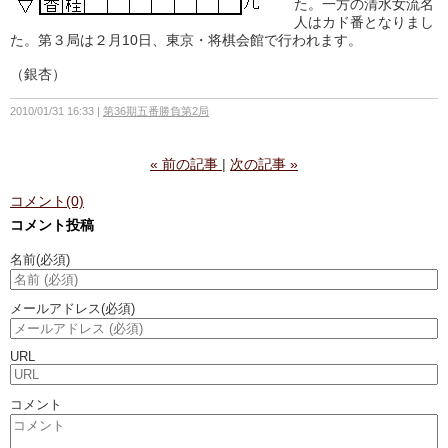
た。一方の清水女流名
人はカド番となりまし
た。第３局は２月10日、東京・将棋会館で行われます。
（銀杏）
2010/01/31 16:33
第36期五番勝負第2局
«
前の記事
次の記事
»
コメント(0)
コメント投稿
名前
(必須)
メールアドレス
(必須)
URL
コメント