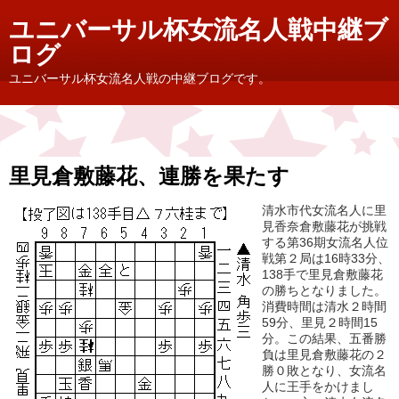
ユニバーサル杯女流名人戦中継ブ
ログ
ユニバーサル杯女流名人戦の中継ブログです。
里見倉敷藤花、連勝を果たす
清水市代女流名人に里
見香奈倉敷藤花が挑戦
する第36期女流名人位
戦第２局は16時33分、
138手で里見倉敷藤花
の勝ちとなりました。
消費時間は清水２時間
59分、里見２時間15
分。この結果、五番勝
負は里見倉敷藤花の２
勝０敗となり、女流名
人に王手をかけまし