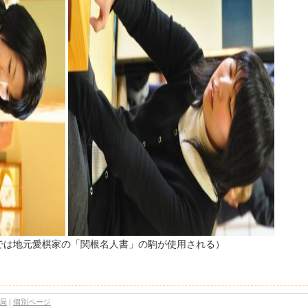
では地元愛棋家の「関根名人書」の駒が使用される）
2局
|
個別ページ