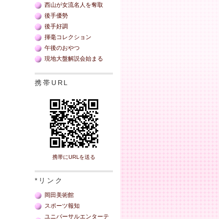
西山が女流名人を奪取
後手優勢
後手好調
揮毫コレクション
午後のおやつ
現地大盤解説会始まる
携帯URL
携帯にURLを送る
*リンク
岡田美術館
スポーツ報知
ユニバーサルエンターテ