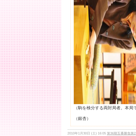
（駒を検分する両対局者。本局
（銀杏）
2010年1月30日 (土) 16:05
第36期五番勝負第