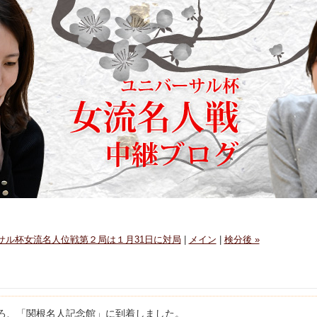
ーサル杯女流名人位戦第２局は１月31日に対局
|
メイン
|
検分後 »
ごろ、「関根名人記念館」に到着しました。