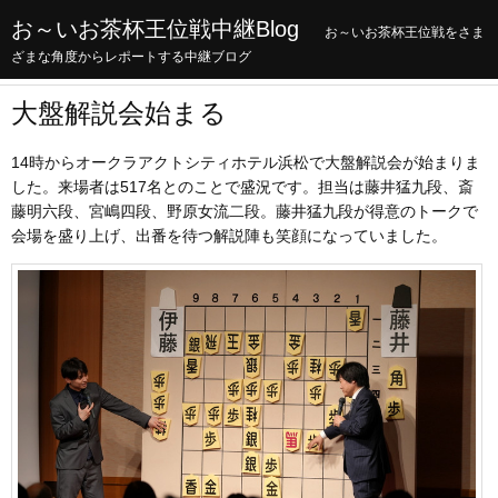
お～いお茶杯王位戦中継Blog
お～いお茶杯王位戦をさま
ざまな角度からレポートする中継ブログ
大盤解説会始まる
14時からオークラアクトシティホテル浜松で大盤解説会が始まりま
した。来場者は517名とのことで盛況です。担当は藤井猛九段、斎
藤明六段、宮嶋四段、野原女流二段。藤井猛九段が得意のトークで
会場を盛り上げ、出番を待つ解説陣も笑顔になっていました。